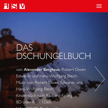
T
o
D
g
E
g
R
l
W
e
U
DAS
n
N
DSCHUNGELBUCH
a
D
v
E
von
Alexander Berghaus
, Robert Owen
i
R
Edwards und Hans-Wolfgang Bleich
g
B
Musik von Robert Owen Edwards und
a
A
Hans-Wolfgang Bleich
t
R
Kinderstück nach Rudyard Kipling
i
8D oder 8H - 1Dek.
E