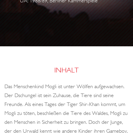
UA: 1988/89, Berliner Kammerspiele
o
Z
n
A
U
B
E
R
E
R
INHALT
V
O
Das Menschenkind Mogli ist unter Wölfen aufgewachsen.
N
Der Dschungel ist sein Zuhause, die Tiere sind seine
O
Freunde. Als eines Tages der Tiger Shir-Khan kommt, um
O
Mogli zu töten, beschließen die Tiere des Waldes, Mogli zu
S
den Menschen in Sicherheit zu bringen. Doch der Junge,
der den Urwald kennt wie andere Kinder ihren Gameboy,