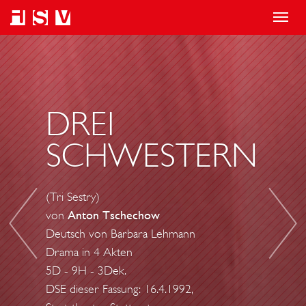
T
o
D
D
g
R
R
g
E
E
l
I
I
DREI
e
S
S
SCHWESTERN
n
C
C
a
H
H
v
W
W
(Tri Sestry)
i
E
E
von
Anton Tschechow
g
S
S
Deutsch von Barbara Lehmann
a
T
T
Drama in 4 Akten
t
E
E
5D - 9H - 3Dek.
i
R
DSE dieser Fassung: 16.4.1992,
R