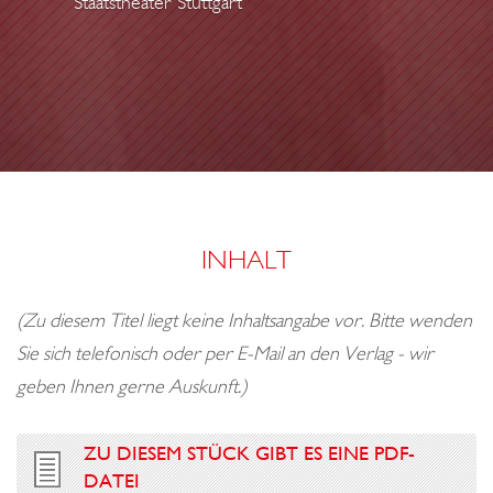
Staatstheater Stuttgart
o
N
N
n
INHALT
(Zu diesem Titel liegt keine Inhaltsangabe vor. Bitte wenden
Sie sich telefonisch oder per E-Mail an den Verlag - wir
geben Ihnen gerne Auskunft.)
ZU DIESEM STÜCK GIBT ES EINE PDF-
DATEI