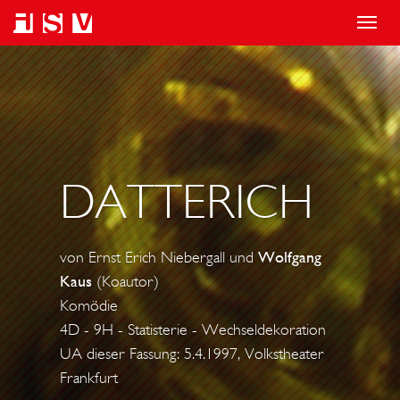
T
o
g
g
l
e
DATTERICH
n
a
v
von Ernst Erich Niebergall und
Wolfgang
i
Kaus
(Koautor)
g
Komödie
a
4D - 9H - Statisterie - Wechseldekoration
t
UA dieser Fassung: 5.4.1997, Volkstheater
i
Frankfurt