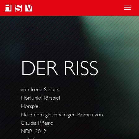
T
o
g
g
l
e
DER RISS
n
a
v
von Irene Schuck
i
Hörfunk/Hörspiel
g
Hörspiel
a
Nach dem gleichnamigen Roman von
t
Claudia Piñeiro
i
NDR, 2012