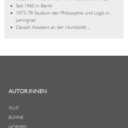
U
Seit 1960 in Berlin
S
1973-78 Studium der Philosophie und Logik in
E
Leningrad
Danach Assistent an der Humboldt ...
U
M
AUTOR:INNEN
ALLE
BÜHNE
HÖRSPIEL