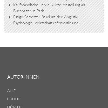
-
Kaufmännische Lehre, kurze Anstellung als
W
Buchhalter in Paris
E
Einige Semester Studium der Anglistik,
Psychologie, Wirtschaftsinformatik und ...
G
S
AUTOR:INNEN
ALLE
BÜHNE
HÖRSPIEL