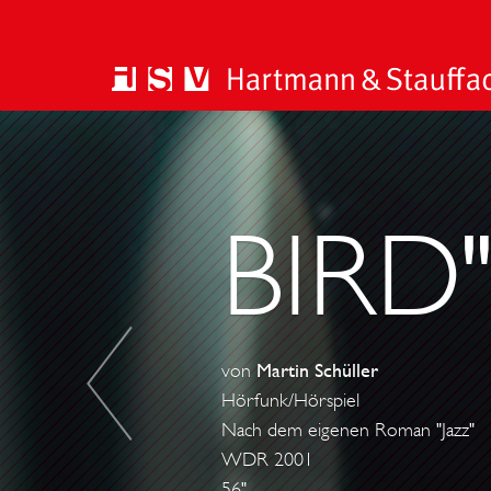
V
E
R
BIRD"
D
A
M
M
T
von
Martin Schüller
L
Hörfunk/Hörspiel
A
Nach dem eigenen Roman "Jazz"
N
WDR 2001
G
56"