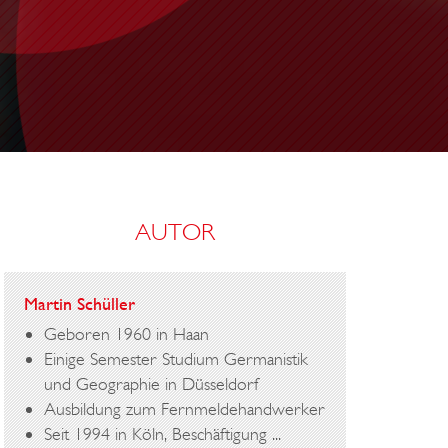
D
E
R
O
F
F
E
AUTOR
N
E
N
Martin Schüller
T
Geboren 1960 in Haan
Ü
Einige Semester Studium Germanistik
und Geographie in Düsseldorf
R
Ausbildung zum Fernmeldehandwerker
Seit 1994 in Köln, Beschäftigung ...