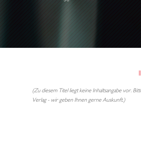
T
O
T
(Zu diesem Titel liegt keine Inhaltsangabe vor. Bi
Verlag - wir geben Ihnen gerne Auskunft.)