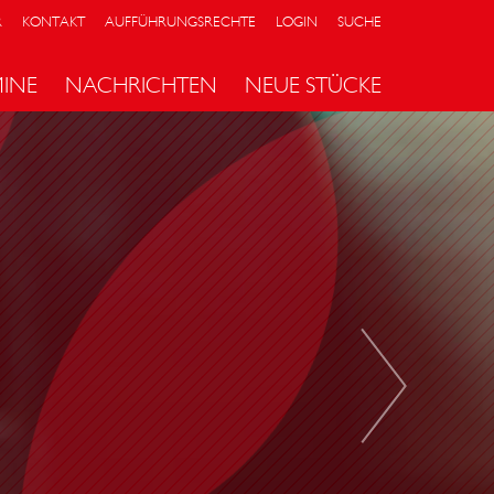
R
KONTAKT
AUFFÜHRUNGSRECHTE
LOGIN
SUCHE
MINE
NACHRICHTEN
NEUE STÜCKE
D
A
S
G
E
H
E
I
M
N
I
S