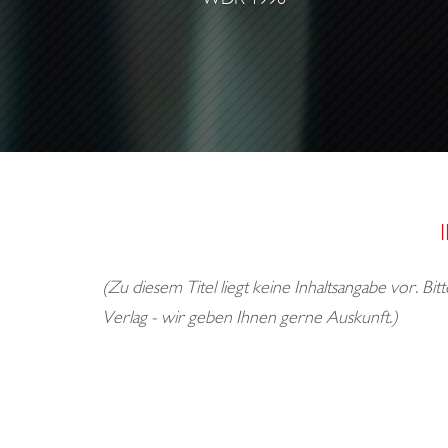
1
9
3
3
(Zu diesem Titel liegt keine Inhaltsangabe vor. Bi
Verlag - wir geben Ihnen gerne Auskunft.)