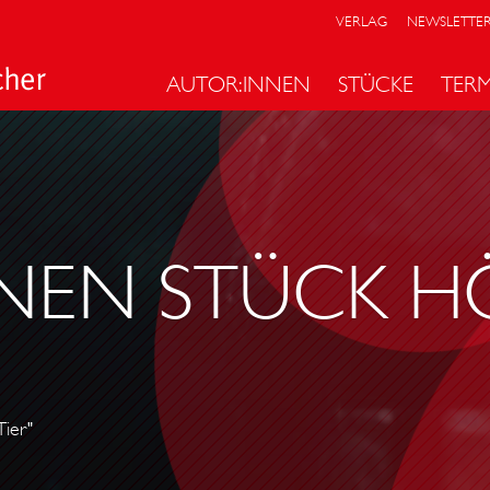
VERLAG
NEWSLETTE
AUTOR:INNEN
STÜCKE
TER
ENEN STÜCK H
ier"