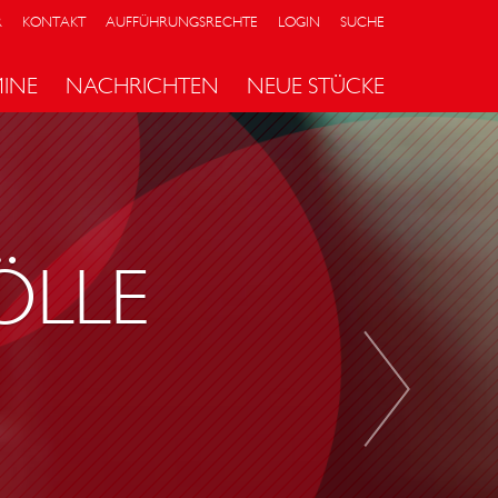
R
KONTAKT
AUFFÜHRUNGSRECHTE
LOGIN
SUCHE
MINE
NACHRICHTEN
NEUE STÜCKE
I
M
N
A
M
ÖLLE
E
N
V
O
N
I
S