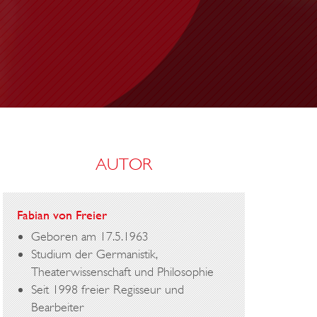
M
A
E
L
AUTOR
Fabian von Freier
Geboren am 17.5.1963
Studium der Germanistik,
Theaterwissenschaft und Philosophie
Seit 1998 freier Regisseur und
Bearbeiter