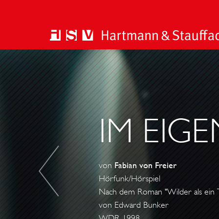
B
E
R
L
I
IM EIG
N
,
A
von
Fabian von Freier
P
Hörfunk/Hörspiel
R
Nach dem Roman "Wilder als ein T
I
von Edward Bunker
L
WDR 1998