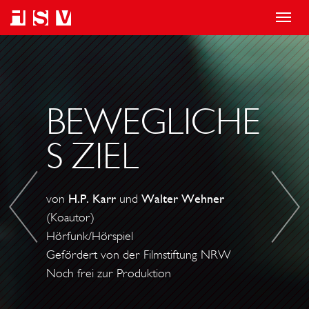
T
o
S
B
g
C
L
g
H
O
l
I
N
BEWEGLICHE
e
C
D
S ZIEL
n
K
I
a
S
N
v
A
E
von
H.P. Karr
und
Walter Wehner
i
L
N
(Koautor)
g
S
B
Hörfunk/Hörspiel
a
F
E
Gefördert von der Filmstiftung NRW
t
R
V
Noch frei zur Produktion
i
A
O