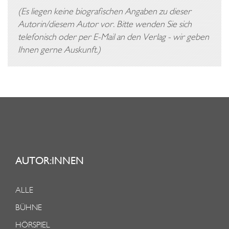
B
(Es liegen keine biografischen Angaben zu dieser
E
Autorin/diesem Autor vor. Bitte wenden Sie sich
N
telefonisch oder per E-Mail an den Verlag - wir geben
Ihnen gerne Auskunft.)
T
E
U
E
R
L
I
C
AUTOR:INNEN
H
E
ALLE
N
BÜHNE
O
HÖRSPIEL