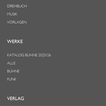
R
DREHBUCH
D
MUSIK
P
VORLAGEN
O
L
R
WERKE
E
I
KATALOG BÜHNE 2025/26
S
ALLE
E
BÜHNE
FUNK
VERLAG