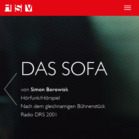
T
o
D
g
A
g
S
l
S
e
O
DAS SOFA
n
F
a
A
v
von
Simon Borowiak
i
Hörfunk/Hörspiel
g
Nach dem gleichnamigen Bühnenstück
a
Radio DRS 2001
t
i