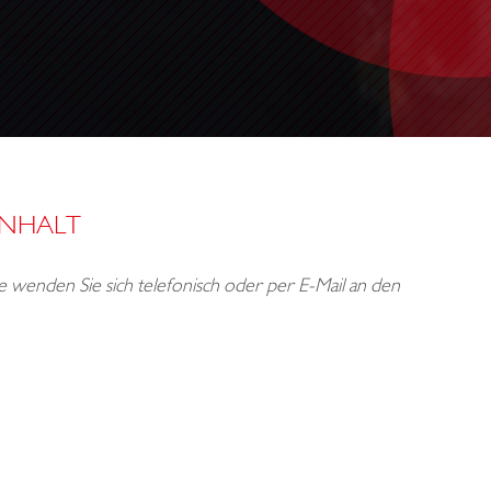
INHALT
tte wenden Sie sich telefonisch oder per E-Mail an den