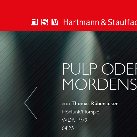
N
A
C
H
PULP ODE
T
MORDENS
von
Thomas Rübenacker
Hörfunk/Hörspiel
WDR 1979
64'25