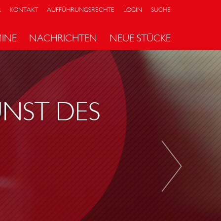
R
KONTAKT
AUFFÜHRUNGSRECHTE
LOGIN
SUCHE
MINE
NACHRICHTEN
NEUE STÜCKE
D
A
S
R
UNST DES
A
D
I
O
,
D
A
S