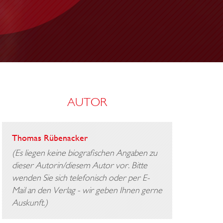
M
Ä
D
C
H
E
AUTOR
N
U
N
Thomas Rübenacker
D
(Es liegen keine biografischen Angaben zu
W
dieser Autorin/diesem Autor vor. Bitte
I
wenden Sie sich telefonisch oder per E-
Mail an den Verlag - wir geben Ihnen gerne
R
Auskunft.)