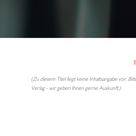
(Zu diesem Titel liegt keine Inhaltsangabe vor. Bi
Verlag - wir geben Ihnen gerne Auskunft.)