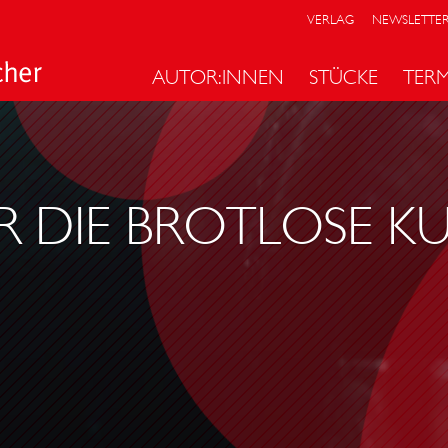
VERLAG
NEWSLETTE
AUTOR:INNEN
STÜCKE
TER
R DIE BROTLOSE K