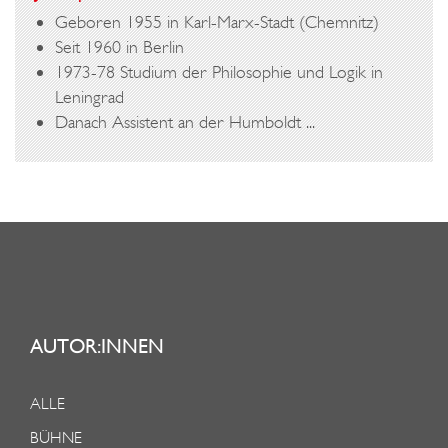
Geboren 1955 in Karl-Marx-Stadt (Chemnitz)
Seit 1960 in Berlin
1973-78 Studium der Philosophie und Logik in
Leningrad
Danach Assistent an der Humboldt ...
AUTOR:INNEN
ALLE
BÜHNE