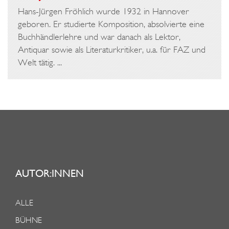
Hans-Jürgen Fröhlich wurde 1932 in Hannover
geboren. Er studierte Komposition, absolvierte eine
Buchhändlerlehre und war danach als Lektor,
Antiquar sowie als Literaturkritiker, u.a. für FAZ und
Welt tätig. ...
AUTOR:INNEN
ALLE
BÜHNE