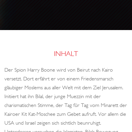
o
U
E
n
S
L
E
S
D
A
INHALT
I
N
Der Spion Harry Boone wird von Beirut nach Kairo
versetzt. Dort erfährt er von einem Friedensmarsch
gläubiger Moslems aus aller Welt mit dem Ziel Jerusalem.
Initiiert hat ihn Bilal, der junge Muezzin mit der
charismatischen Stimme, der Tag für Tag vom Minarett der
Kairoer Kit Kat-Moschee zum Gebet aufruft. Vor allem die
USA und Israel zeigen sich sichtlich beunruhigt.
Unterdessen versuchen die Islamisten, Bilals Bewegung