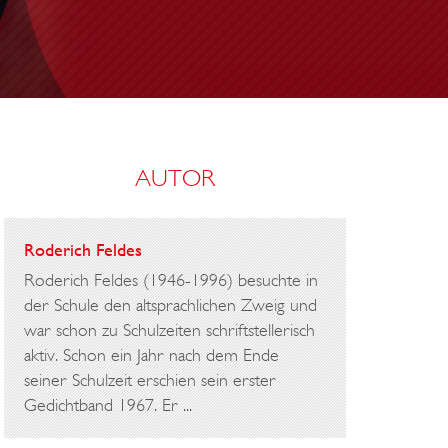
E
R
U
N
G
AUTOR
D
E
S
Roderich Feldes
G
Roderich Feldes (1946-1996) besuchte in
E
der Schule den altsprachlichen Zweig und
H
war schon zu Schulzeiten schriftstellerisch
aktiv. Schon ein Jahr nach dem Ende
I
seiner Schulzeit erschien sein erster
R
Gedichtband 1967. Er ...
N
R