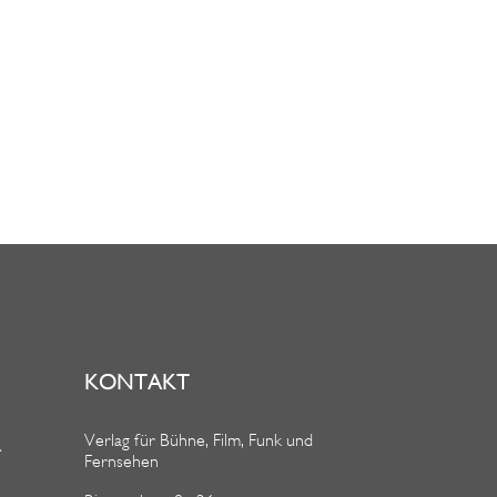
A
U
B
T
I
E
R
S
KONTAKT
Verlag für Bühne, Film, Funk und
R
Fernsehen