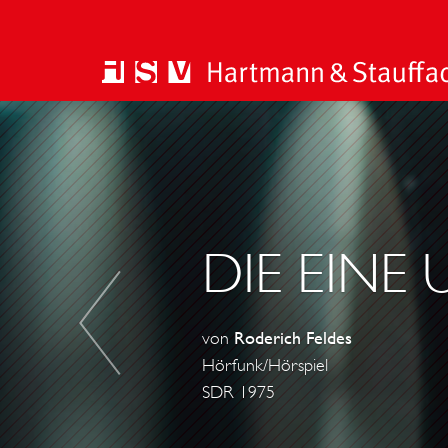
D
O
R
N
R
DIE EINE
Ö
S
C
von
Roderich Feldes
H
Hörfunk/Hörspiel
E
SDR 1975
N