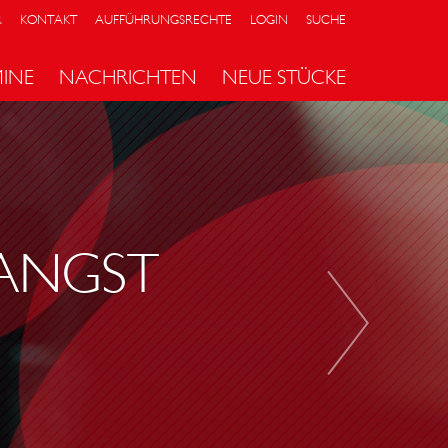
R
KONTAKT
AUFFÜHRUNGSRECHTE
LOGIN
SUCHE
MINE
NACHRICHTEN
NEUE STÜCKE
D
I
E
E
I
 ANGST
N
S
C
H
L
Ä
F