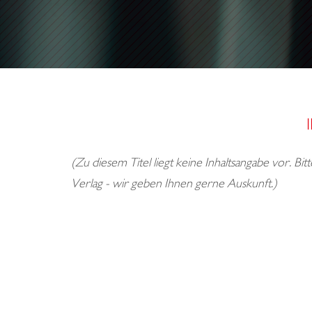
(Zu diesem Titel liegt keine Inhaltsangabe vor. Bi
Verlag - wir geben Ihnen gerne Auskunft.)