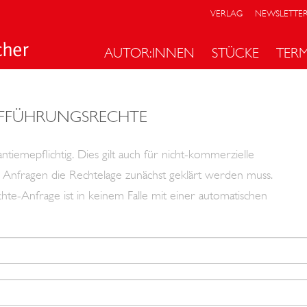
VERLAG
NEWSLETTE
AUTOR:INNEN
STÜCKE
TER
FFÜHRUNGSRECHTE
tiemepflichtig. Dies gilt auch für nicht-kommerzielle
len Anfragen die Rechtelage zunächst geklärt werden muss.
hte-Anfrage ist in keinem Falle mit einer automatischen