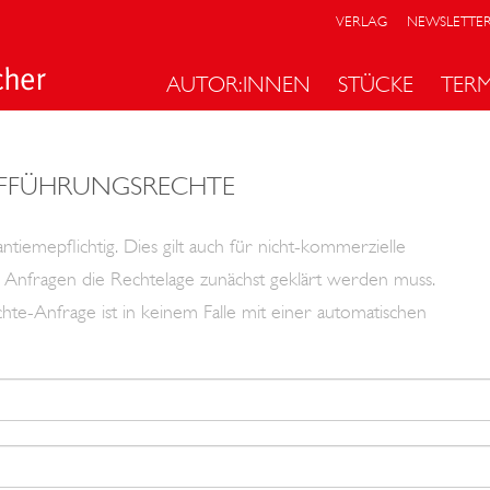
VERLAG
NEWSLETTE
AUTOR:INNEN
STÜCKE
TER
FFÜHRUNGSRECHTE
tiemepflichtig. Dies gilt auch für nicht-kommerzielle
len Anfragen die Rechtelage zunächst geklärt werden muss.
hte-Anfrage ist in keinem Falle mit einer automatischen