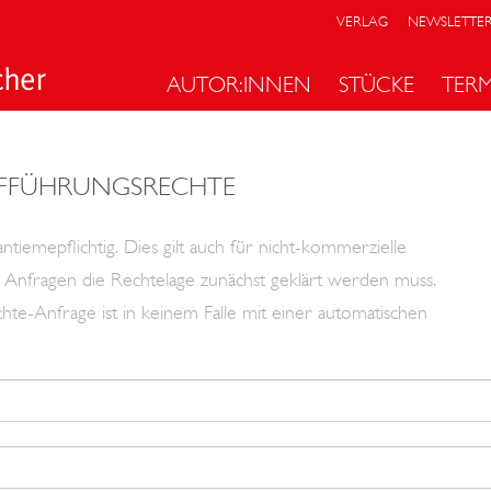
VERLAG
NEWSLETTE
AUTOR:INNEN
STÜCKE
TER
FFÜHRUNGSRECHTE
tiemepflichtig. Dies gilt auch für nicht-kommerzielle
len Anfragen die Rechtelage zunächst geklärt werden muss.
hte-Anfrage ist in keinem Falle mit einer automatischen