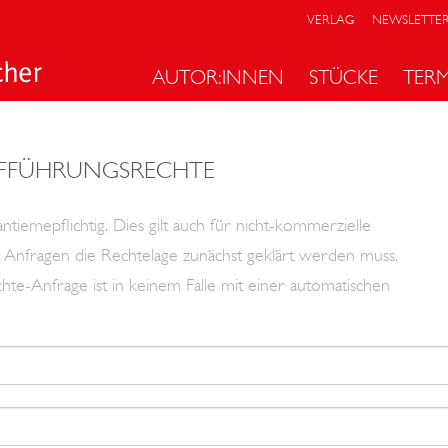
VERLAG
NEWSLETTE
AUTOR:INNEN
STÜCKE
TER
FFÜHRUNGSRECHTE
tiemepflichtig. Dies gilt auch für nicht-kommerzielle
len Anfragen die Rechtelage zunächst geklärt werden muss.
hte-Anfrage ist in keinem Falle mit einer automatischen