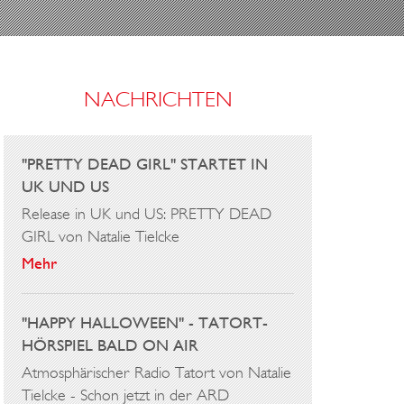
NACHRICHTEN
"PRETTY DEAD GIRL" STARTET IN
UK UND US
Release in UK und US: PRETTY DEAD
GIRL von Natalie Tielcke
Mehr
"HAPPY HALLOWEEN" - TATORT-
HÖRSPIEL BALD ON AIR
Atmosphärischer Radio Tatort von Natalie
Tielcke - Schon jetzt in der ARD