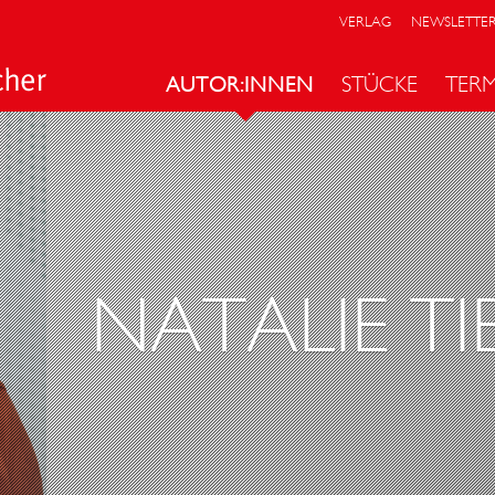
VERLAG
NEWSLETTE
AUTOR:INNEN
STÜCKE
TER
NATALIE TI