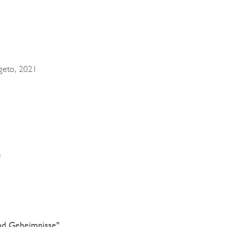
eto, 2021
"
 Geheimnisse"