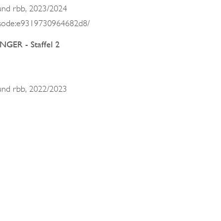
nd rbb, 2023/2024
pisode:e9319730964682d8/
ER - Staffel 2
nd rbb, 2022/2023