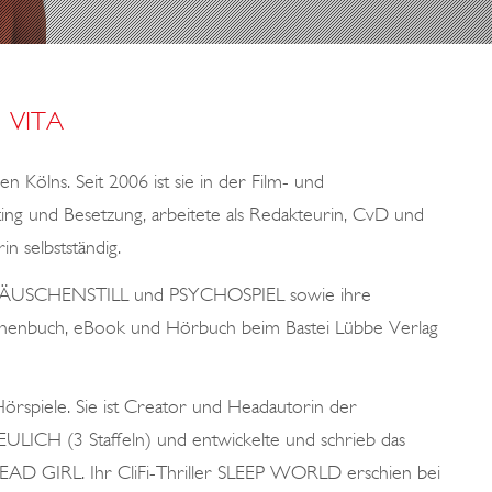
VITA
en Kölns. Seit 2006 ist sie in der Film- und
ting und Besetzung, arbeitete als Redakteurin, CvD und
n selbstständig.
USCHENSTILL und PSYCHOSPIEL sowie ihre
enbuch, eBook und Hörbuch beim Bastei Lübbe Verlag
örspiele. Sie ist Creator und Headautorin der
LICH (3 Staffeln) und entwickelte und schrieb das
DEAD GIRL. Ihr CliFi-Thriller SLEEP WORLD erschien bei