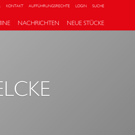
R
KONTAKT
AUFFÜHRUNGSRECHTE
LOGIN
SUCHE
MINE
NACHRICHTEN
NEUE STÜCKE
ELCKE