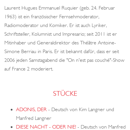
o
Laurent Hugues Emmanuel Ruquier (geb. 24. Februar
n
1963) ist ein französischer Fernsehmoderator,
Radiomoderator und Komiker. Er ist auch Lyriker,
Schriftsteller, Kolumnist und Impresario; seit 2011 ist er
Mitinhaber und Generaldirektor des Théâtre Antoine-
Simone Berriau in Paris. Er ist bekannt dafür, dass er seit
2006 jeden Samstagabend die "On n'est pas couché"-Show
auf France 2 moderiert.
STÜCKE
ADONIS, DER
-
Deutsch von Kim Langner und
Manfred Langner
DIESE NACHT - ODER NIE!
-
Deutsch von Manfred