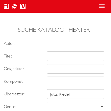
T
o
g
SUCHE KATALOG THEATER
g
l
Autor:
e
n
Titel:
a
v
Originaltitel:
i
Komponist:
g
a
Übersetzer:
t
i
Genre: