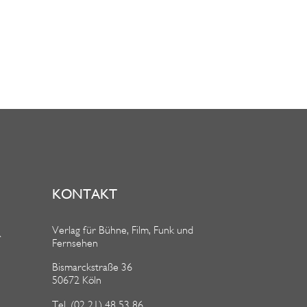
KONTAKT
Verlag für Bühne, Film, Funk und
R
Fernsehen
Bismarckstraße 36
50672 Köln
Tel. (02 21) 48 53 86